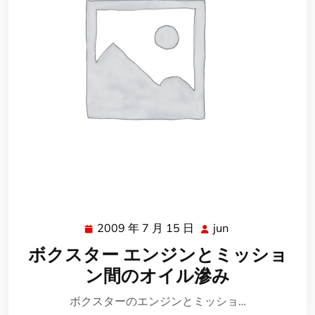
2009 年 7 月 15 日
jun
2009
jun
年
ボクスター エンジンとミッショ
7
ン間のオイル滲み
月
15
ボクスターのエンジンとミッショ…
日