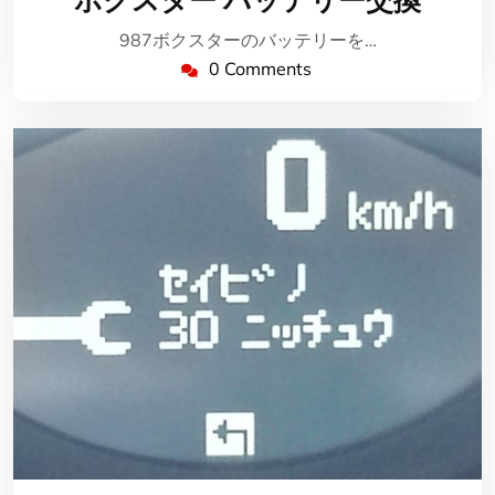
ボクスター バッテリー交換
3
月
987ボクスターのバッテリーを…
30
0 Comments
日