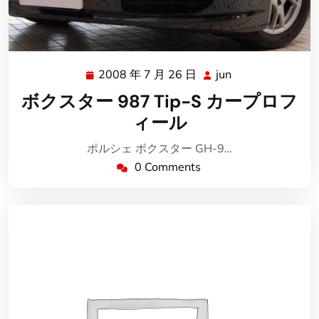
2008 年 7 月 26 日
jun
2008
jun
年
ボクスター 987 Tip-S カープロフ
7
ィール
月
26
ポルシェ ボクスター GH-9…
日
0 Comments