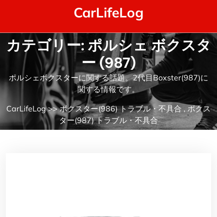
Skip
CarLifeLog
to
content
カテゴリー:
ポルシェ ボクスタ
ー (987)
ポルシェボクスターに関する話題。2代目Boxster(987)に
関する情報です。
CarLifeLog
>>
ボクスター(986) トラブル・不具合
,
ボクス
ター(987) トラブル・不具合