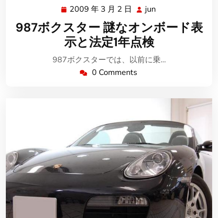
2009 年 3 月 2 日
jun
2009
jun
年
987ボクスター 謎なオンボード表
3
示と法定1年点検
月
2
987ボクスターでは、以前に乗…
日
0 Comments