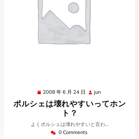
2008 年 6 月 24 日
jun
2008
jun
年
ポルシェは壊れやすいってホン
6
ト？
月
24
よくポルシェは壊れやすいと言わ…
日
0 Comments