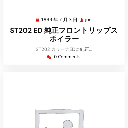
1999 年 7 月 3 日
jun
1999
jun
年
ST202 ED 純正フロントリップス
7
ポイラー
月
3
ST202 カリーナEDに純正…
日
0 Comments