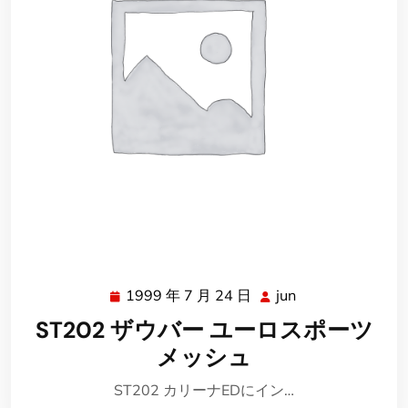
1999 年 7 月 24 日
jun
1999
jun
年
ST202 ザウバー ユーロスポーツ
7
メッシュ
月
24
ST202 カリーナEDにイン…
日