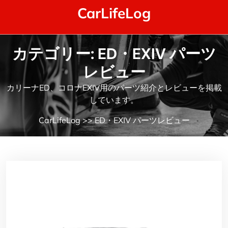
Skip
CarLifeLog
to
content
カテゴリー:
ED・EXIV パーツ
レビュー
カリーナED、コロナEXIV用のパーツ紹介とレビューを掲載
しています。
CarLifeLog
>>
ED・EXIV パーツレビュー