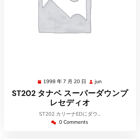
1998 年 7 月 20 日
jun
1998
jun
年
ST202 タナベ スーパーダウンプ
7
レセディオ
月
20
ST202 カリーナEDにダウ…
日
0 Comments