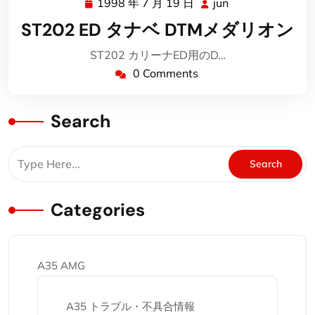
1998 年 7 月 19 日
jun
1998
jun
年
ST202 ED タナベ DTMメダリオン
7
月
ST202 カリーナED用のD…
19
0 Comments
日
Search
Categories
A35 AMG
A35 トラブル・不具合情報