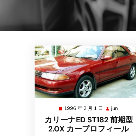
1996 年 2 月 1 日
jun
1996
jun
年
カリーナED ST182 前期型
2
2.0X カープロフィール
月