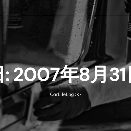
:
2007年8月3
CarLifeLog
>>