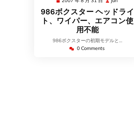
2007 年 8 月 31 日
jun
2007
jun
年
986ボクスター ヘッドラ
8
ト、ワイパー、エアコン使
月
用不能
31
日
986ボクスターの初期モデルと…
0 Comments