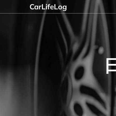
Skip
CarLifeLog
to
content
日