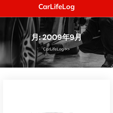
Skip
CarLifeLog
to
content
月:
2009年9月
CarLifeLog
>>