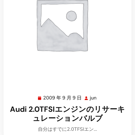
2009 年 9 月 9 日
jun
2009
jun
年
Audi 2.0TFSIエンジンのリサーキ
9
ュレーションバルブ
月
9
自分はすでに2.0TFSIエン…
日