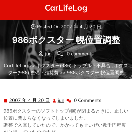
Skip
CarLifeLog
to
content
Posted On 2007 年 4 月 20 日
986ボクスター 幌位置調整
jun
0 comments
CarLifeLog
>>
ボクスター(986) トラブル・不具合
,
ボクス
ター(986) 整備・維持費
>> 986ボクスター 幌位置調整
2007 年 4 月 20 日
jun
0 Comments
2007
jun
年
986ボクスターのソフトトップ(幌)が閉まるときに、正しい
4
位置に閉まらなくなってしまいました。
月
調整で入庫していたので、かかってもせいぜい数千円程度
20