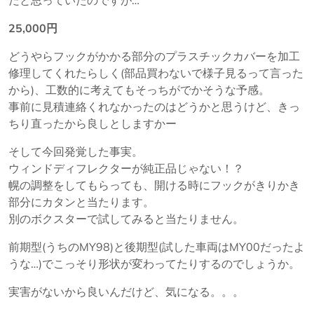
だと思っていたのですが…
日
25,000円
どうやらフックがかかる部分のプラスチックカバーを加工
修理してくれたらしく(部品買わないで様子見るって言った
から)、工数的に考えてもそっちがでかそうな予感。
事前に見積連絡くれなかったのはどうかと思うけど、きっ
ちり直ったから良しとしますかー
そして今回発覚した事実。
ウィンドディフレクターが純正品じゃない！？
幌の調整をしてもらっても、開ける時にフックがきりかき
部分にカタンと当たります。
別のボクスターで試してみると当たりません。
前期型(うちのMY98)と後期型(試した車両はMY00だったよ
うな…)でこっそり形状が変わってたりするのでしょうか。
実害がないから良いんだけど、気になる。。。