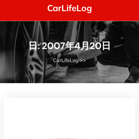
Skip
CarLifeLog
to
content
日:
2007年4月20日
CarLifeLog
>>