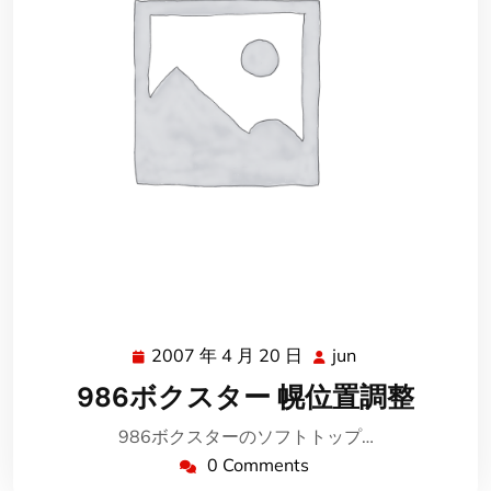
2007 年 4 月 20 日
jun
2007
jun
年
986ボクスター 幌位置調整
4
月
986ボクスターのソフトトップ…
20
0 Comments
日