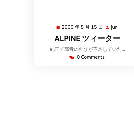
2000 年 5 月 15 日
jun
2000
jun
年
ALPINE ツィーター
5
月
純正で高音の伸びが不足していた…
15
0 Comments
日