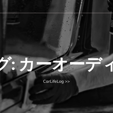
グ:
カーオーデ
CarLifeLog
>>