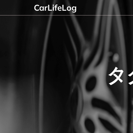
Skip
CarLifeLog
to
content
タ