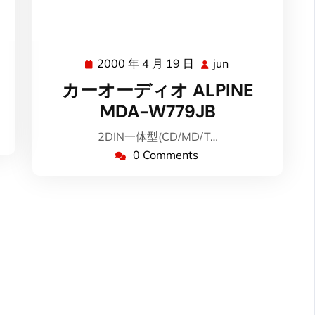
2000 年 4 月 19 日
jun
2000
jun
年
カーオーディオ ALPINE
4
MDA-W779JB
月
19
2DIN一体型(CD/MD/T…
日
0 Comments