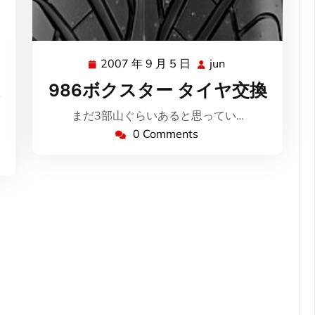
2007 年 9 月 5 日
jun
2007
jun
年
986ボクスター タイヤ交換
9
月
まだ3部山ぐらいあると思ってい…
5
0 Comments
日