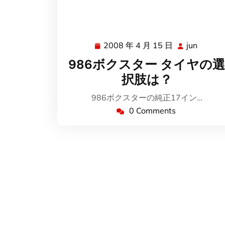
2008 年 4 月 15 日
jun
2008
jun
年
986ボクスター タイヤの選
4
択肢は？
月
15
986ボクスターの純正17イン…
日
0 Comments