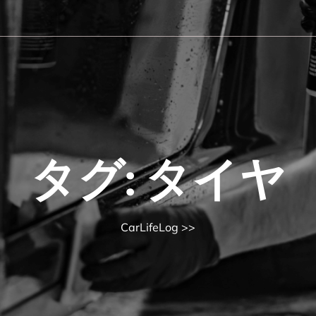
タグ:
タイヤ
CarLifeLog
>>