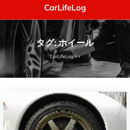
Skip
CarLifeLog
to
content
タグ:
ホイール
CarLifeLog
>>