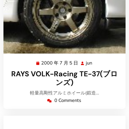
2000 年 7 月 5 日
jun
2000
jun
年
RAYS VOLK-Racing TE-37(ブロ
7
ンズ)
月
5
軽量高剛性アルミホイール(鍛造…
日
0 Comments